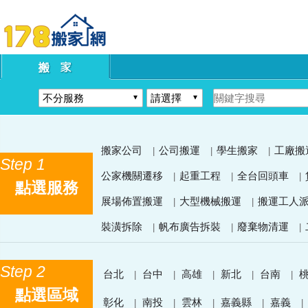
搬家公司
公司搬運
學生搬家
工廠搬
|
|
|
Step 1
公家機關遷移
起重工程
全台回頭車
|
|
|
點選服務
展場佈置搬運
大型機械搬運
搬運工人
|
|
裝潢拆除
帆布廣告拆裝
廢棄物清運
|
|
|
Step 2
台北
台中
高雄
新北
台南
|
|
|
|
|
點選區域
彰化
南投
雲林
嘉義縣
嘉義
|
|
|
|
|