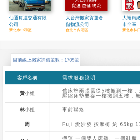
仙通貨運交通有限
大台灣搬家貨運倉
大裕精緻
公司
儲物流公司
市全區
新北市中和區
台北市內湖區
新北市林
目前線上搬家詢價筆數：
1709
筆
客戶名稱
需求服務說明
舊床墊兩張需從5樓搬到一樓，
黃小姐
壓縮床墊要從一樓搬到五樓，
林小姐
事前聯絡
周
Fuji 愛沙發 按摩椅 約 65kg 11
搬運 一個雙人床墊、一個鞋櫃