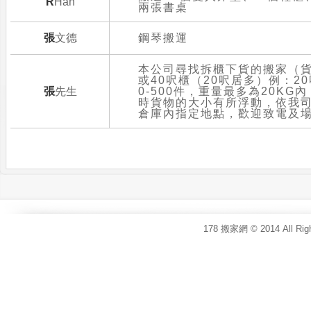
RHan
兩張書桌
張文德
鋼琴搬運
本公司尋找拆櫃下貨的搬家（貨
或40呎櫃（20呎居多）例：2
張先生
0-500件，重量最多為20KG
時貨物的大小有所浮動，依我
倉庫內指定地點，歡迎致電及
178 搬家網 © 2014 All Rig