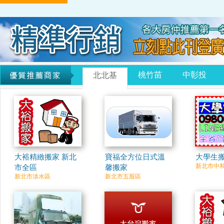
桃竹苗
中彰投
北北基
大裕精緻搬家 新北
寶福全方位日式溫
大學生
新北市中
市全區
馨搬家
新北市淡水區
新北市五股區