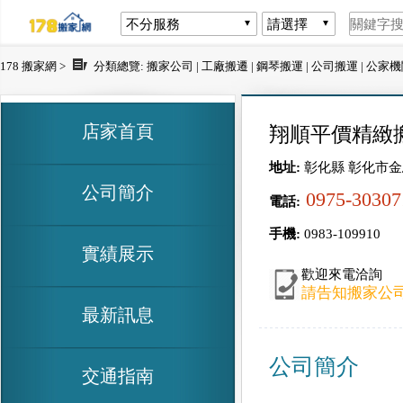
178 搬家網 >
分類總覽:
搬家公司
|
工廠搬遷
|
鋼琴搬運
|
公司搬運
|
公家機
店家首頁
翔順平價精緻
地址:
彰化縣 彰化市金馬
公司簡介
0975-30307
電話:
手機:
0983-109910
實績展示
歡迎來電洽詢
請告知搬家公司
最新訊息
公司簡介
交通指南