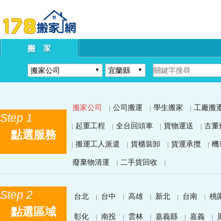
搬家公司
公司搬運
學生搬家
工廠搬
|
|
|
Step 1
起重工程
全台回頭車
貨物運送
古董
|
|
|
|
點選服務
搬運工人派遣
貨櫃裝卸
貨運承攬
機
|
|
|
|
廢棄物清運
二手貨回收
|
|
Step 2
台北
台中
高雄
新北
台南
桃
|
|
|
|
|
點選區域
彰化
南投
雲林
嘉義縣
嘉義
|
|
|
|
|