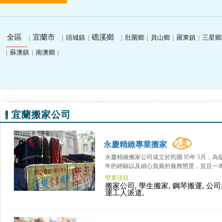
全區
宜蘭市
礁溪鄉
|
|
頭城鎮
|
|
壯圍鄉
|
員山鄉
|
羅東鎮
|
三星鄉
|
蘇澳鎮
|
南澳鄉
|
宜蘭搬家公司
永慶精緻專業搬家
永慶精緻搬家公司成立於民國 95年 5月，
年的經驗以及細心負責的服務態度，並且一本
營業項目：
搬家公司, 學生搬家, 鋼琴搬運, 公司
運工人派遣,