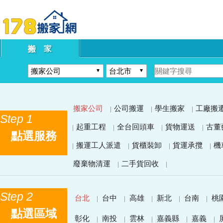
搬家公司
公司搬運
學生搬家
工廠搬
|
|
|
Step 1
起重工程
全台回頭車
貨物運送
古董
|
|
|
|
點選服務
搬運工人派遣
貨櫃裝卸
貨運承攬
機
|
|
|
|
廢棄物清運
二手貨回收
|
|
Step 2
台北
台中
高雄
新北
台南
桃
|
|
|
|
|
點選區域
彰化
南投
雲林
嘉義縣
嘉義
|
|
|
|
|