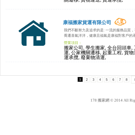
關遷移, 貨物運送, 貨運承攬,
康福搬家貨運有限公司
我們不斷努力及追求的是: 一流的服務品質
喬遷喜氣洋洋，健康且福氣是康福對客戶的承
營業項目：
搬家公司, 學生搬家, 全台回頭車, 
運, 公家機關遷移, 起重工程, 貨物
運承攬, 廢棄物清運,
1
2
3
4
5
6
7
8
178 搬家網 © 2014 All Righ