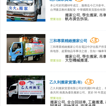
本公司於民國68年成立，服務迄今已30多年
台灣書店教科書配發 中華國際黃頁股份有限公.
搬家公司, 學生搬家, 吊
帆布廣告拆裝,
營業項目：
三和專業精緻搬家公司
三和專業精緻搬家公司在電話中評估客戶所
殊地形、超重物品等事項之後，告知一輛車單
搬家公司, 學生搬家, 吊車
大型機械搬運,
營業項目：
乙久利搬家貨運(有)
乙久利搬家貨運有限公司於民國83年成立， 
會共同 推薦為優良搬家公司。更於 98 年度起 
營業項目：
搬家公司, 全台回頭車, 工廠搬遷, 