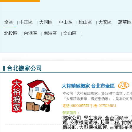
全區
中正區
大同區
中山區
松山區
大安區
萬華區
|
|
|
|
|
|
北投區
內湖區
南港區
文山區
|
|
|
|
台北搬家公司
大裕精緻搬家 台北市全區
本公司「大裕精緻搬家」於1978年成立，
『大裕精緻搬家，搬好您的家』，是本公司所堅
電話: 0800065555 手機: 0975236831
營業項目：
搬家公司, 學生搬家, 全台回頭車, 
運, 公家機關遷移, 起重工程, 貨物
櫃裝卸, 大型機械搬運, 古董藝品搬