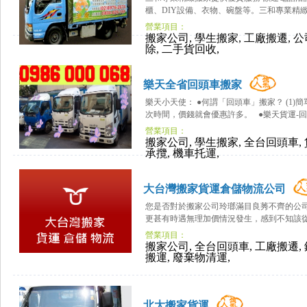
櫃、DIY設備、衣物、碗盤等。三和專業精緻
營業項目：
搬家公司, 學生搬家, 工廠搬遷, 
除, 二手貨回收,
樂天全省回頭車搬家
樂天小天使： ●何謂「回頭車」搬家？ (1
次時間，價錢就會優惠許多。 ●樂天貨運-回頭
營業項目：
搬家公司, 學生搬家, 全台回頭車,
承攬, 機車托運,
大台灣搬家貨運倉儲物流公司
您是否對於搬家公司玲瑯滿目良莠不齊的公
更甚有時遇無理加價情況發生，感到不知該從何
營業項目：
搬家公司, 全台回頭車, 工廠搬遷,
搬運, 廢棄物清運,
北大搬家貨運