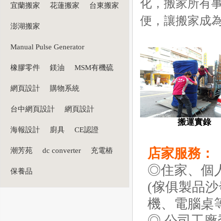
化，搬家所有
宜蘭搬家
花蓮搬家
台東搬家
便，讓搬家成
澎湖搬家
Manual Pulse Generator
橡膠零件
鎂油
MSM有機硫
網頁設計
購物系統
台中網頁設計
網頁設計
搬運實錄
海報設計
廚具
CE認證
店家服務：
潮芳苑
dc converter
充電樁
◎住家、個
保養品
(傢俱製品
機、電腦桌
◎ 公司工