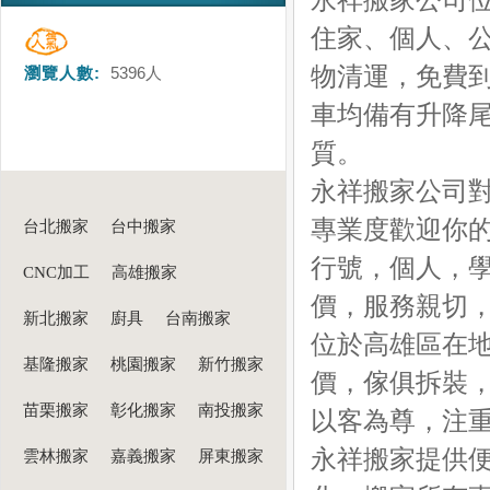
永祥搬家公司
住家、個人、
物清運，免費
瀏覽人數:
5396
人
車均備有升降
質。
永祥搬家公司對
專業度歡迎你
台北搬家
台中搬家
行號，個人，
CNC加工
高雄搬家
價，服務親切
新北搬家
廚具
台南搬家
位於高雄區在
基隆搬家
桃園搬家
新竹搬家
價，傢俱拆裝
苗栗搬家
彰化搬家
南投搬家
以客為尊，注
永祥搬家提供
雲林搬家
嘉義搬家
屏東搬家