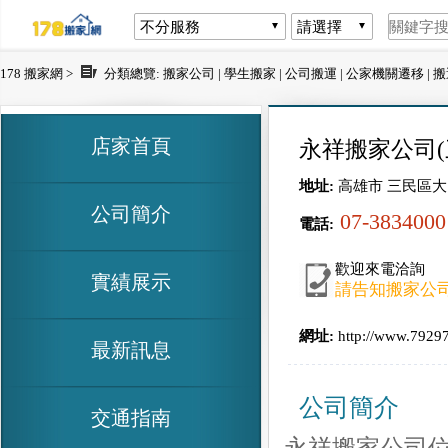
178 搬家網 >
分類總覽:
搬家公司
|
學生搬家
|
公司搬運
|
公家機關遷移
|
搬
店家首頁
永祥搬家公司(
地址:
高雄市 三民區大
公司簡介
07-3834000
電話:
歡迎來電洽詢
實績展示
請告知搬家公司
網址:
http://www.7929
最新訊息
公司簡介
交通指南