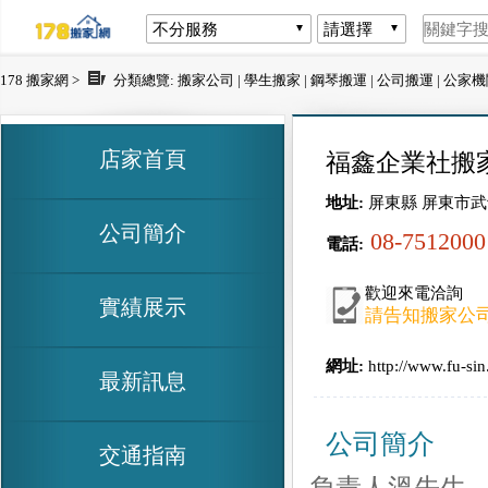
178 搬家網 >
分類總覽:
搬家公司
|
學生搬家
|
鋼琴搬運
|
公司搬運
|
公家機
店家首頁
福鑫企業社搬
地址:
屏東縣 屏東市武
公司簡介
08-7512000
電話:
歡迎來電洽詢
實績展示
請告知搬家公司
網址:
http://www.fu-sin
最新訊息
公司簡介
交通指南