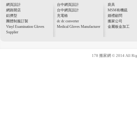
網頁設計
台中網頁設計
廚具
網路開店
台中網頁設計
MSM有機硫
鋁擠型
充電樁
婚禮顧問
團體制服訂製
dc dc converter
搬家公司
Vinyl Examination Gloves
Medical Gloves Manufacturer
金屬板金加工
Supplier
178 搬家網 © 2014 All Righ