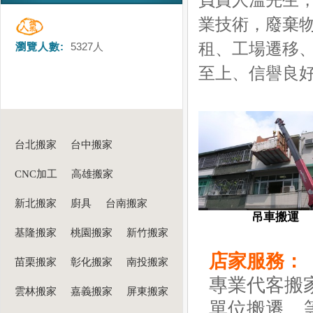
負責人溫先生
業技術，廢棄
租、工場遷移、
瀏覽人數:
5327
人
至上、信譽良
台北搬家
台中搬家
CNC加工
高雄搬家
新北搬家
廚具
台南搬家
吊車搬運
基隆搬家
桃園搬家
新竹搬家
店家服務：
苗栗搬家
彰化搬家
南投搬家
專業代客搬
雲林搬家
嘉義搬家
屏東搬家
單位搬遷..