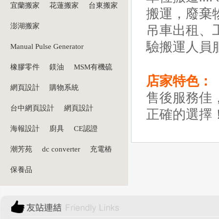
宜蘭搬家
花蓮搬家
台東搬家
搬運，廢棄
澎湖搬家
吊車出租、
驗搬運人員
Manual Pulse Generator
橡膠零件
鎂油
MSM有機硫
店家特色：
網頁設計
購物系統
售後服務佳
台中網頁設計
網頁設計
正確的選擇
海報設計
廚具
CE認證
潮芳苑
dc converter
充電樁
保養品