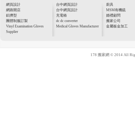
網頁設計
台中網頁設計
廚具
網路開店
台中網頁設計
MSM有機硫
鋁擠型
充電樁
婚禮顧問
團體制服訂製
dc dc converter
搬家公司
Vinyl Examination Gloves
Medical Gloves Manufacturer
金屬板金加工
Supplier
178 搬家網 © 2014 All Righ