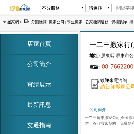
178 搬家網 >
分類總覽:
搬家公司
|
學生搬家
|
公家機關遷移
|
貨櫃裝卸
|
機
店家首頁
一二三搬家行(
地址:
屏東縣 屏東市公
公司簡介
08-7662200
電話:
歡迎來電洽詢
實績展示
請告知搬家公司
最新訊息
公司簡介
一二三屏東搬家公司,全省搬
營，簽訂搬家契約，免費到
交通指南