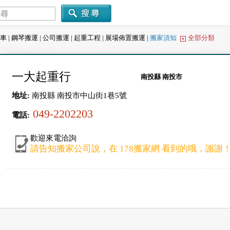
車
|
鋼琴搬運
|
公司搬運
|
起重工程
|
展場佈置搬運
|
搬家須知
全部分類
一大起重行
南投縣 南投市
地址:
南投縣 南投市中山街1巷5號
049-2202203
電話:
歡迎來電洽詢
請告知搬家公司說，在 178搬家網 看到的哦，謝謝