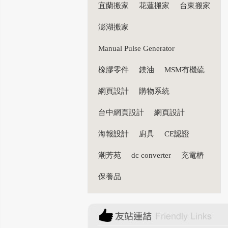
宜蘭搬家
花蓮搬家
台東搬家
澎湖搬家
Manual Pulse Generator
橡膠零件
鎂油
MSM有機硫
網頁設計
購物系統
台中網頁設計
網頁設計
海報設計
廚具
CE認證
潮芳苑
dc converter
充電樁
保養品