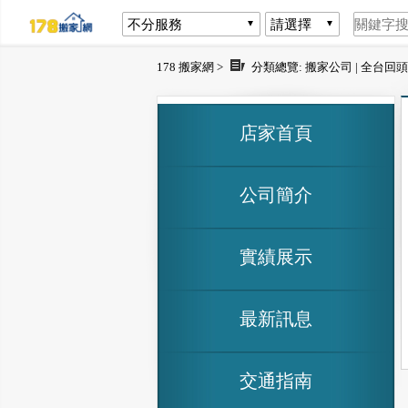
178 搬家網 >
分類總覽:
搬家公司
|
全台回頭
店家首頁
公司簡介
實績展示
最新訊息
交通指南